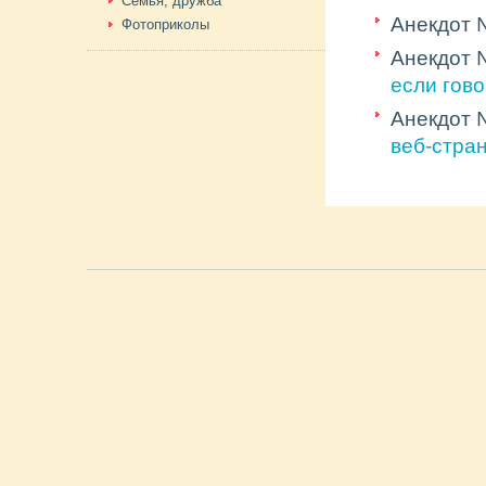
Семья, дружба
Анекдот
Фотоприколы
Анекдот
если гов
Анекдот
веб-стра