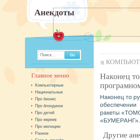
Анекдоты
Поиск...
КОМПЬЮТ
Наконец то
Главное меню
програмно
Компьютерные
Национальные
Наконец то р
Про бизнес
обеспечении
Про блондинок
ракеты «ТОМО
Про детей
Про евреев
«БУМЕРАНГ».
Про милицию
Другие ан
Разное