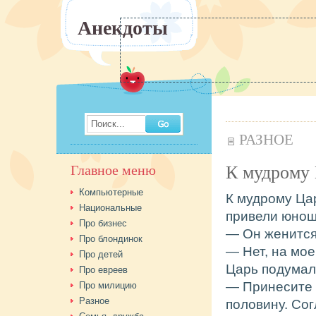
Анекдоты
Поиск...
РАЗНОЕ
К мудрому
Главное меню
Компьютерные
К мудрому Ца
Национальные
привели юнош
Про бизнес
— Он женится
Про блондинок
— Нет, на мое
Про детей
Царь подумал 
Про евреев
— Принесите 
Про милицию
Разное
половину. Сог