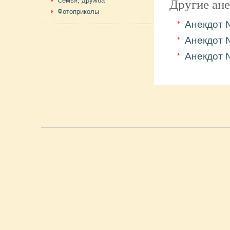
Другие ан
Семья, дружба
Фотоприколы
Анекдот
Анекдот
Анекдот