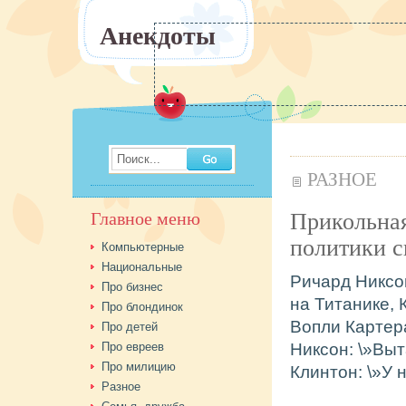
Анекдоты
Поиск...
РАЗНОЕ
Прикольная
Главное меню
политики с
Компьютерные
Национальные
Ричард Никсо
Про бизнес
на Титанике, 
Про блондинок
Вопли Картера
Про детей
Про евреев
Никсон: \»Вы
Про милицию
Клинтон: \»У 
Разное