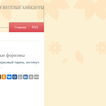
И ВЕСЁЛЫЕ АНЕКДОТЫ
Главная
RSS
ные форизмы
красивый парень, взглянул
ь…