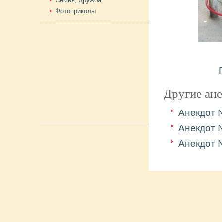
Семья, дружба
Фотоприколы
Другие ан
Анекдот
Анекдот
Анекдот