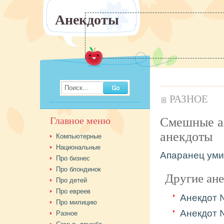
Анекдоты
Поиск...
РАЗНОЕ
Смешные а
Главное меню
анекдоты
Компьютерные
Национальные
Апаранец умир
Про бизнес
Про блондинок
Другие ан
Про детей
Про евреев
Анекдот
Про милицию
Анекдот
Разное