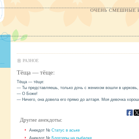
ОЧЕНЬ СМЕШНЫЕ 
РАЗНОЕ
Тёща — тёще:
Тёща — тёще:
— Ты представляешь, только дочь с женихом вошли в церковь, к
— О Боже!
— Ничего, она довела его прямо до алтаря. Моя девочка хорошо
Другие анекдоты:
Анекдот №
Статус в аське
Анекдот №
Блоггеры на рыбалке