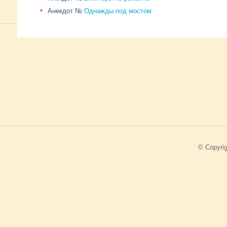
Анекдот №
Однажды под мостом
© Copyri