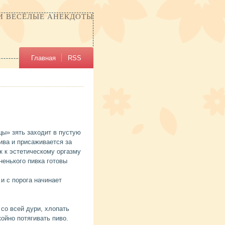
И ВЕСЁЛЫЕ АНЕКДОТЫ
Главная
RSS
цы» зять заходит в пустую
ива и присаживается за
к к эстетическому оргазму
дненького пивка готовы
 и с порога начинает
 со всей дури, хлопать
ойно потягивать пиво.